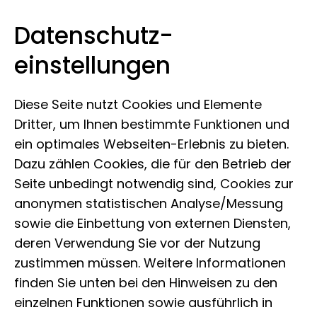
Datenschutz­
Museum Koenig Bonn
Zum Inhalt springen
einstellungen
Diese Seite nutzt Cookies und Elemente
Dritter, um Ihnen bestimmte Funktionen und
ein optimales Webseiten-Erlebnis zu bieten.
Dazu zählen Cookies, die für den Betrieb der
This
is
a
Seite unbedingt notwendig sind, Cookies zur
The media could not be loaded, either because the server or
modal
window.
network failed or because the format is not supported.
anonymen statistischen Analyse/Messung
sowie die Einbettung von externen Diensten,
deren Verwendung Sie vor der Nutzung
zustimmen müssen. Weitere Informationen
finden Sie unten bei den Hinweisen zu den
einzelnen Funktionen sowie ausführlich in