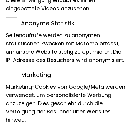
Diese Einwilligung erlaubt es Ihnen
eingebettete Videos anzusehen.
Anonyme Statistik
Seitenaufrufe werden zu anonymen
Im Museum Koenig Bonn erleben sich
statistischen Zwecken mit Matomo erfasst,
Besucherinnen und Besucher als Teil
um unsere Website stetig zu optimieren. Die
einer faszinierenden Natur. Sie erfahren
IP-Adresse des Besuchers wird anonymisiert.
die Vielfalt und Verletzbarkeit der
Marketing
Tierwelt und werden angeregt, die
Marketing-Cookies von Google/Meta werden
Zukunft nachhaltig mitzugestalten.
verwendet, um personalisierte Werbung
anzuzeigen. Dies geschieht durch die
Verfolgung der Besucher über Websites
hinweg.