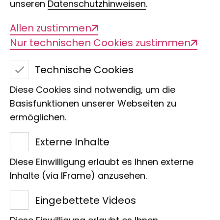
unseren
Datenschutzhinweisen
.
Allen zustimmen
Nur technischen Cookies zustimmen
Video
Player
is
loading.
Technische Cookies
Diese Cookies sind notwendig, um die
Basisfunktionen unserer Webseiten zu
Museum Koenig Bonn
ermöglichen.
Willkommen
Externe Inhalte
Diese Einwilligung erlaubt es Ihnen externe
Natur verstehen – Forschung
Inhalte (via IFrame) anzusehen.
erleben
Eingebettete Videos
Besuch planen