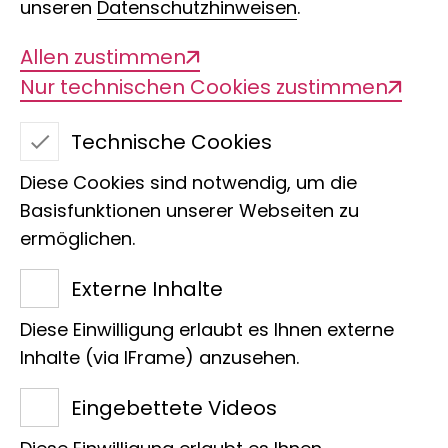
unseren
Datenschutzhinweisen
.
Allen zustimmen
Nur technischen Cookies zustimmen
NEO - Natur
Entdecken Online
Technische Cookies
Diese Cookies sind notwendig, um die
Basisfunktionen unserer Webseiten zu
Tauche ein in die atemberaubende
ermöglichen.
Welt der Biodiversität mit
Natur
Entdecken Online
, der digitalen
Externe Inhalte
Lernplattform des Museum Koenig.
Diese Einwilligung erlaubt es Ihnen externe
Was erwartet dich?
Inhalte (via IFrame) anzusehen.
Spannende Einblicke
: Erkunde die
Eingebettete Videos
Vielfalt des Lebens auf unserem