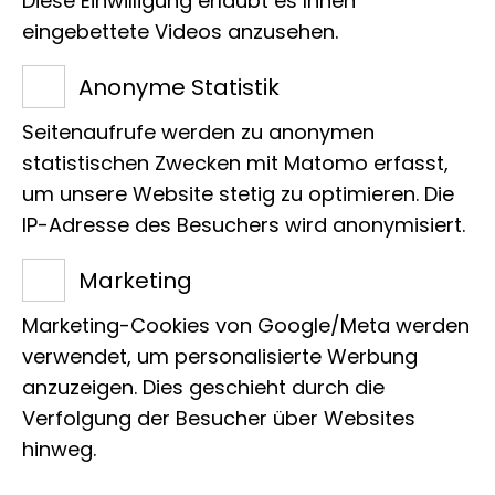
Diese Einwilligung erlaubt es Ihnen
Planeten durch interaktive Lernspiele
eingebettete Videos anzusehen.
und multimediale Inhalte.
Anonyme Statistik
Abenteuerliche Expeditionen
:
Begleite das Entdeckerehepaar
Seitenaufrufe werden zu anonymen
statistischen Zwecken mit Matomo erfasst,
Koenig auf aufregenden Reisen in
um unsere Website stetig zu optimieren. Die
beeindruckende Naturlandschaften.
IP-Adresse des Besuchers wird anonymisiert.
Magische Fantasiewelt
: Kreiere und
Marketing
entdecke einzigartige Fantasietiere
in einer zauberhaften Umgebung.
Marketing-Cookies von Google/Meta werden
verwendet, um personalisierte Werbung
Aktiv werden
: Lass dich inspirieren
anzuzeigen. Dies geschieht durch die
und erhalte Ideen, wie du selbst aktiv
Verfolgung der Besucher über Websites
zum Erhalt der Natur beitragen
hinweg.
kannst.