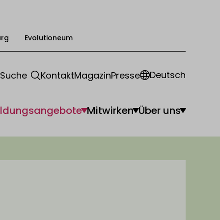
urg
Evolutioneum
Deutsch
Suche
Kontakt
Magazin
Presse
ildungsangebote
Mitwirken
Über uns