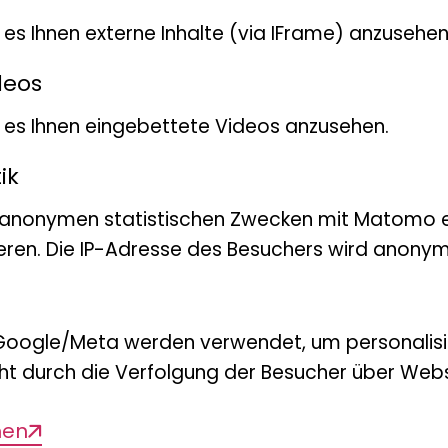
t es Ihnen externe Inhalte (via IFrame) anzusehen
Für Kinder
Kindergeburtstage
Führung
Workshop
deos
Kindergeburtstag: Eine Reise nach
bt es Ihnen eingebettete Videos anzusehen.
Afrika
ik
 anonymen statistischen Zwecken mit Matomo e
eren. Die IP-Adresse des Besuchers wird anonymi
Google/Meta werden verwendet, um personalis
ht durch die Verfolgung der Besucher über Webs
men