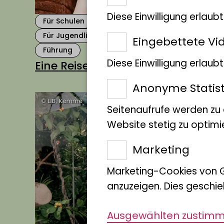
Diese Einwilligung erlaub
Für Schulen
Für Kindergärten
Für Jugendliche
Für Familien
Für Kinder
Eingebettete Vi
Führung
Diese Einwilligung erlau
Eine Reise nach Afrika
Anonyme Statist
Seitenaufrufe werden zu
Website stetig zu optimi
Marketing
Marketing-Cookies von 
anzuzeigen. Dies geschie
Ausgewählten zustim