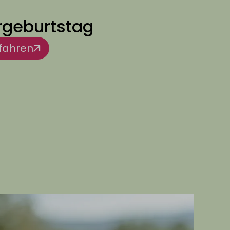
rgeburtstag
fahren