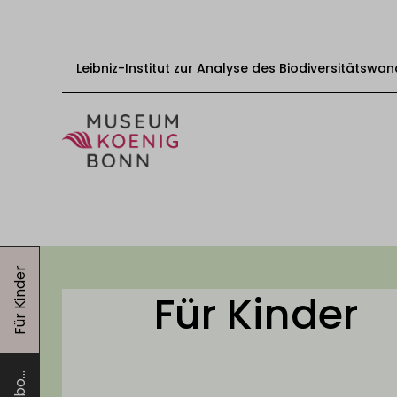
Leibniz-Institut zur Analyse des Biodiversitätswan
Zum Inhalt springen
Start
Besuch
Für Kinder
Veranstaltungen
Für Kinder
Ausstellungen
Bildungsangebote
Mitwirken
Über uns