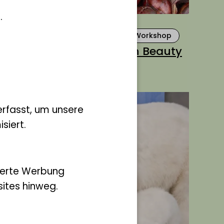
.
Für Jugendliche
Für Kinder
Kindergeburtstage
Führung
Workshop
Kindergeburtstag: African Beauty
rfasst, um unsere
siert.
ierte Werbung
ites hinweg.