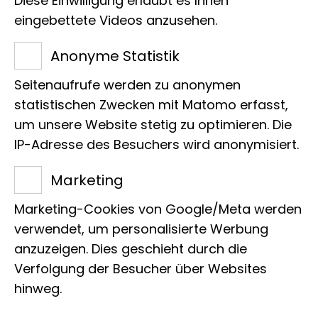
Diese Einwilligung erlaubt es Ihnen
eingebettete Videos anzusehen.
Anonyme Statistik
Seitenaufrufe werden zu anonymen
statistischen Zwecken mit Matomo erfasst,
um unsere Website stetig zu optimieren. Die
Antworten auf diese und weitere Fragen
IP-Adresse des Besuchers wird anonymisiert.
liefert die Dauerausstellung „Unser
blauer Planet – Leben im Netzwerk“, in
Marketing
der die wichtigsten Ökosysteme der
Marketing-Cookies von Google/Meta werden
Erde vorgestellt werden. Die mit
verwendet, um personalisierte Werbung
Originalmaterial detailreich und
anzuzeigen. Dies geschieht durch die
naturalistisch gestalteten Lebensraum-
Verfolgung der Besucher über Websites
hinweg.
Inszenierungen sind einzigartig und
ermöglichen einen unmittelbaren