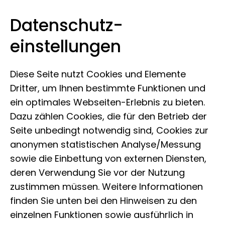
Datenschutz­
Museum Koenig Bonn
Zum Inhalt springen
einstellungen
Diese Seite nutzt Cookies und Elemente
Dritter, um Ihnen bestimmte Funktionen und
ein optimales Webseiten-Erlebnis zu bieten.
Dazu zählen Cookies, die für den Betrieb der
Seite unbedingt notwendig sind, Cookies zur
Dauerausstellung
anonymen statistischen Analyse/Messung
Leben im Netzwerk
sowie die Einbettung von externen Diensten,
deren Verwendung Sie vor der Nutzung
zustimmen müssen. Weitere Informationen
Wie fühlt es sich im dichten tropischen
finden Sie unten bei den Hinweisen zu den
einzelnen Funktionen sowie ausführlich in
Regenwald an, wie sieht es in der