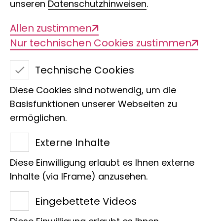
unseren
Datenschutzhinweisen
.
afrikanischen Savanne aus und welche
Tiere sind in den heißen und kalten
Allen zustimmen
Wüsten der Erde zu entdecken? Welche
Nur technischen Cookies zustimmen
vielfältigen Anpassungen sind
Technische Cookies
erforderlich, wie interagieren die
unterschiedlichen Arten, welchen
Diese Cookies sind notwendig, um die
Einfluss hat der Mensch und welche
Basisfunktionen unserer Webseiten zu
Rolle spielen die Ökosysteme im
ermöglichen.
globalen Netzwerk unseres Planeten?
Externe Inhalte
Diese Einwilligung erlaubt es Ihnen externe
Inhalte (via IFrame) anzusehen.
Eingebettete Videos