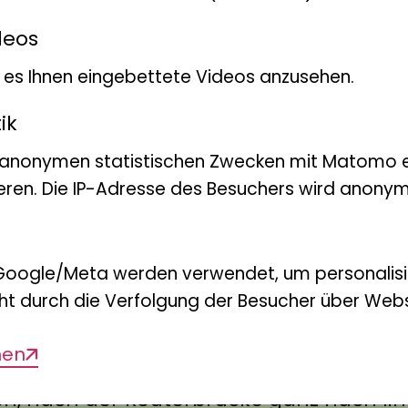
 ÖPNV
deos
bt es Ihnen eingebettete Videos anzusehen.
ahn in Richtung Bad Godesberg (Linie 16
f (Linie 66) bis Haltestelle Museum Koe
ik
 anonymen statistischen Zwecken mit Matomo e
eren. Die IP-Adresse des Besuchers wird anonymi
PkW
Google/Meta werden verwendet, um personalis
ht durch die Verfolgung der Besucher über Webs
tz befindet sich direkt vor dem Museum.
men
Poppelsdorf”: Ausschilderung
n, nach der Reuterbrücke ganz nach lin