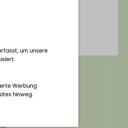
, 63)
nig.
rfasst, um unsere
siert.
ierte Werbung
ites hinweg.
ks