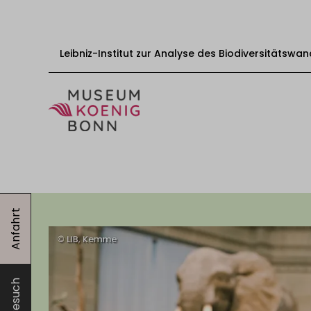
Leibniz-Institut zur Analyse des Biodiversitätswan
Zum Inhalt springen
Start
Besuch
Anfahrt
Veranstaltungen
Ausstellungen
Bildungsangebote
Mitwirken
Besuch
Über uns