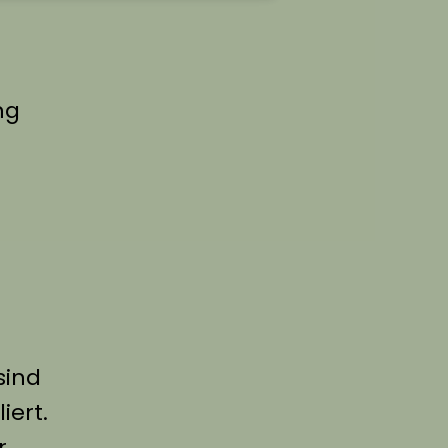
ng
sind
ert.
r