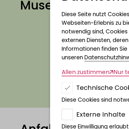
Museum Koenig 
Diese Seite nutzt Cookie
Webseiten-Erlebnis zu bi
Adenauerallee 160
notwendig sind, Cookies
externen Diensten, dere
53113 Bonn
Informationen finden Sie 
Telefon: +49 228 9122 0
unseren
Datenschutzhin
E-Mail:
museumkoenig@le
Allen zustimmen
Nur 
Technische Coo
Zur Navigation
Diese Cookies sind notwe
Externe Inhalte
Diese Einwilligung erlaub