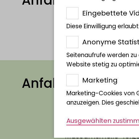
Anfahrt mit dem
Eingebettete Vi
Diese Einwilligung erlau
Ab Bonn HBF mit der U-B
oder Richtung Bad Honne
Anonyme Statist
Seitenaufrufe werden zu
Website stetig zu optimi
Anfahrt mit dem 
Marketing
Marketing-Cookies von 
anzuzeigen. Dies geschie
Die Zufahrt zum Parkpla
Ausgewählten zustim
A 565, Abfahrt “Bonn-
"Museumsmeile" folge