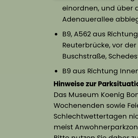
einordnen, und über d
Adenauerallee abbie
B9, A562 aus Richtun
Reuterbrücke, vor der
Buschstraße, Schedes
B9 aus Richtung Innen
Hinweise zur Parksituati
Das Museum Koenig Bonn
Wochenenden sowie Fei
Schlechtwettertagen nic
meist Anwohnerparkzone
Bitte nutzen Sie daher z