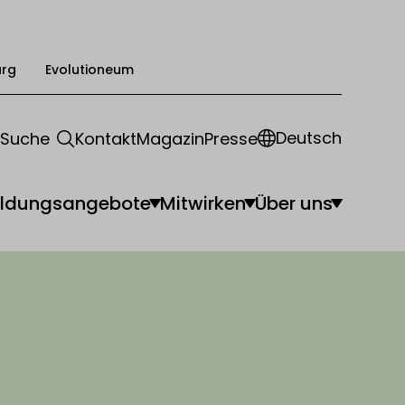
urg
Evolutioneum
Deutsch
Suche
Kontakt
Magazin
Presse
ildungsangebote
Mitwirken
Über uns