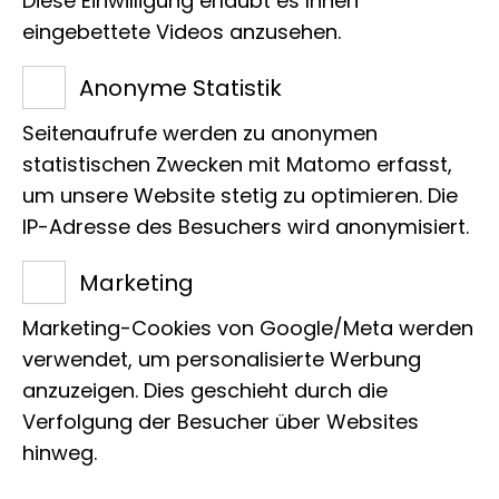
Diese Einwilligung erlaubt es Ihnen
eingebettete Videos anzusehen.
Termin
Anonyme Statistik
jeden Sonntag, 14:00 Uhr
Seitenaufrufe werden zu anonymen
statistischen Zwecken mit Matomo erfasst,
Zielgruppe
um unsere Website stetig zu optimieren. Die
Familien
IP-Adresse des Besuchers wird anonymisiert.
Marketing
Veranstalter
Marketing-Cookies von Google/Meta werden
Besucherdienst
verwendet, um personalisierte Werbung
anzuzeigen. Dies geschieht durch die
Treffpunkt
Verfolgung der Besucher über Websites
Foyer
hinweg.