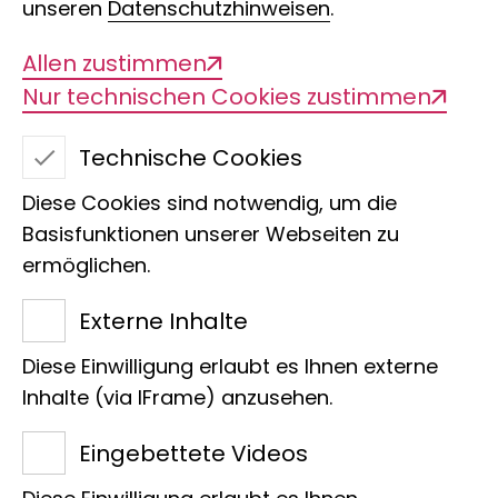
unseren
Datenschutzhinweisen
.
Allen zustimmen
Nur technischen Cookies zustimmen
Öffentliche
Familienführung
Technische Cookies
Diese Cookies sind notwendig, um die
Basisfunktionen unserer Webseiten zu
Jeden Sonntag zeigen unsere
ermöglichen.
Besucherbegleiter*innen euch ihre
Lieblingsorte im Museum.
Externe Inhalte
Eine Führung für die ganze Familie!
Diese Einwilligung erlaubt es Ihnen externe
Eine Anmeldung ist nicht erforderlich.
Inhalte (via IFrame) anzusehen.
Die Führung ist auf
20
teilnehmende
Eingebettete Videos
Personen begrenzt.