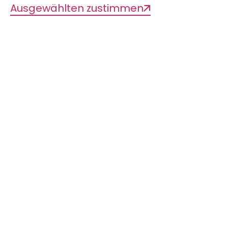
Ausgewählten zustimmen
Dauer
60 Minuten
Preis
Führung kostenlos zzgl. Eintritt in das
Museum