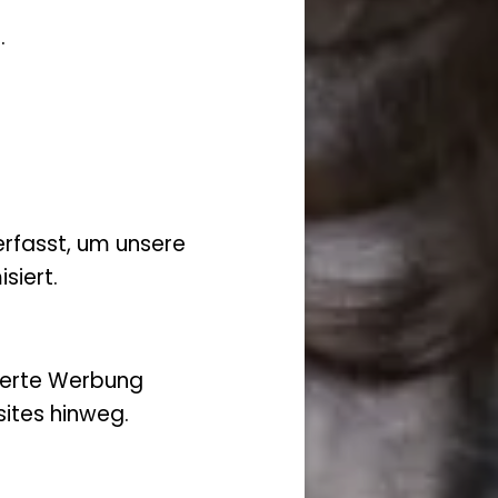
.
rfasst, um unsere
siert.
ierte Werbung
ites hinweg.