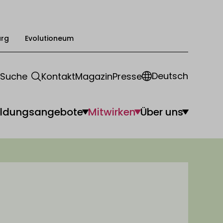
urg
Evolutioneum
Deutsch
Suche
Kontakt
Magazin
Presse
ildungsangebote
Mitwirken
Über uns