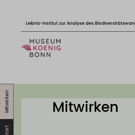
Leibniz-Institut zur Analyse des Biodiversitätswan
Zum Inhalt springen
Start
Besuch
Mitwirken
Veranstaltungen
Mitwirken
Ausstellungen
Bildungsangebote
Mitwirken
Start
Über uns