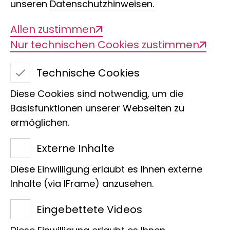
unseren
Datenschutzhinweisen
.
Allen zustimmen
Nur technischen Cookies zustimmen
Technische Cookies
Diese Cookies sind notwendig, um die
Edelfalter
Basisfunktionen unserer Webseiten zu
ermöglichen.
Externe Inhalte
Wir freuen uns, dass Werner
Diese Einwilligung erlaubt es Ihnen externe
Franke die Patenschaft für den
Inhalte (via IFrame) anzusehen.
Edelfalter
Charaxes fulvescens
Eingebettete Videos
übernommen hat.