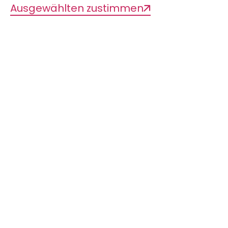
Ausgewählten zustimmen
Werner Franke
Wir freuen uns, dass Werner Franke die
Patenschaft für den Edelfalter
Charaxes
fulvescens
übernommen hat.
Bis zu 8,5 cm Flügelspannweite
erreichen die Edelfalter (Familie
Nymphalidae) mit der feurig rot-
braunen Flügelfärbung. In den