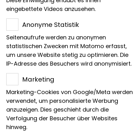
Diese Einwilligung erlaubt es Ihnen
eingebettete Videos anzusehen.
Anonyme Statistik
Seitenaufrufe werden zu anonymen
statistischen Zwecken mit Matomo erfasst,
Name
um unsere Website stetig zu optimieren. Die
Edelfalter
IP-Adresse des Besuchers wird anonymisiert.
Marketing
Wissenschaft­licher Name
Marketing-Cookies von Google/Meta werden
Charaxes fulvescens
verwendet, um personalisierte Werbung
anzuzeigen. Dies geschieht durch die
Patin/Pate
Verfolgung der Besucher über Websites
hinweg.
Werner Franke