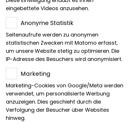
Diese Einwilligung erlaubt es Ihnen
übernommen haben.
eingebettete Videos anzusehen.
Anonyme Statistik
Seitenaufrufe werden zu anonymen
statistischen Zwecken mit Matomo erfasst,
um unsere Website stetig zu optimieren. Die
Name
IP-Adresse des Besuchers wird anonymisiert.
Edelfalter
Marketing
Marketing-Cookies von Google/Meta werden
Wissenschaft­licher Name
verwendet, um personalisierte Werbung
Salamis parhassus
anzuzeigen. Dies geschieht durch die
Verfolgung der Besucher über Websites
hinweg.
Patin/Pate