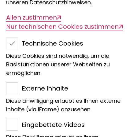
unseren
Datenschutzhinweisen
.
Allen zustimmen
Nur technischen Cookies zustimmen
Technische Cookies
Diese Cookies sind notwendig, um die
Edelfalter
Basisfunktionen unserer Webseiten zu
ermöglichen.
Externe Inhalte
Wir freuen uns, dass Gabriele
Diese Einwilligung erlaubt es Ihnen externe
Pataky und Hartmut Schmidt
Inhalte (via IFrame) anzusehen.
die Patenschaft für den
Eingebettete Videos
Edelfalter Salamis parhassus