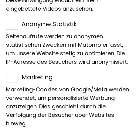
Diese Einwilligung erlaubt es Ihnen
Laufzeit
eingebettete Videos anzusehen.
21.09.2023 - 08.01.2024
Anonyme Statistik
Ort
Seitenaufrufe werden zu anonymen
statistischen Zwecken mit Matomo erfasst,
2.Obergeschoss
um unsere Website stetig zu optimieren. Die
IP-Adresse des Besuchers wird anonymisiert.
Art
Marketing
Fotoausstellung
Marketing-Cookies von Google/Meta werden
verwendet, um personalisierte Werbung
anzuzeigen. Dies geschieht durch die
Verfolgung der Besucher über Websites
hinweg.
Bereits zum 25. Mal wurden die