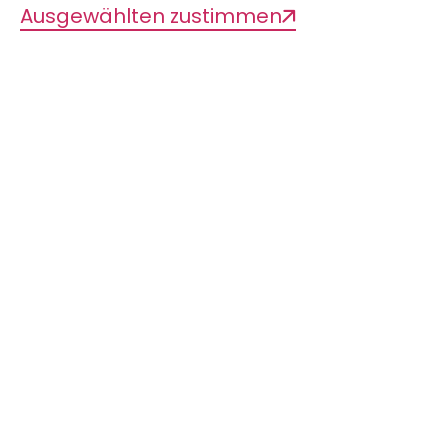
Ausgewählten zustimmen
Bockkäfer
Wir freuen uns, dass Lasse Hubweber
die Patenschaft für den Bockkäfer
(Sternotomis pulchra) übernommen
hat.
Regelrecht prachtvoll ist die Zeichnung
dieser mittelgroßen, im