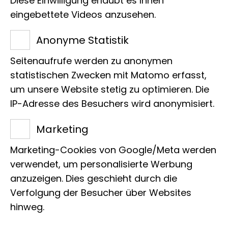
Diese Einwilligung erlaubt es Ihnen
eingebettete Videos anzusehen.
Anonyme Statistik
Seitenaufrufe werden zu anonymen
statistischen Zwecken mit Matomo erfasst,
Name
um unsere Website stetig zu optimieren. Die
Bockkäfer
IP-Adresse des Besuchers wird anonymisiert.
Marketing
Wissenschaft­licher Name
Marketing-Cookies von Google/Meta werden
Sternotomis pulchra
verwendet, um personalisierte Werbung
anzuzeigen. Dies geschieht durch die
Patin/Pate
Verfolgung der Besucher über Websites
hinweg.
Lasse Hubweber