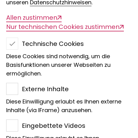
unseren
Datenschutzhinweisen
.
Allen zustimmen
Nur technischen Cookies zustimmen
Technische Cookies
Diese Cookies sind notwendig, um die
Bockkäfer
Basisfunktionen unserer Webseiten zu
ermöglichen.
Externe Inhalte
Wir freuen uns, dass Lasse
Diese Einwilligung erlaubt es Ihnen externe
Hubweber die Patenschaft für
Inhalte (via IFrame) anzusehen.
den Bockkäfer (Sternotomis
Eingebettete Videos
pulchra) übernommen hat.