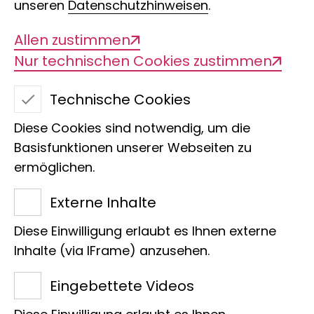
unseren
Datenschutzhinweisen
.
Allen zustimmen
Nur technischen Cookies zustimmen
Technische Cookies
Diese Cookies sind notwendig, um die
Afrikanische Pitta
Basisfunktionen unserer Webseiten zu
ermöglichen.
Externe Inhalte
Wir freuen uns, dass die Josef
Diese Einwilligung erlaubt es Ihnen externe
Küpper Söhne GmbH die
Inhalte (via IFrame) anzusehen.
Patenschaft für das Pitta-
Eingebettete Videos
Pärchen (Pitta angolensis)