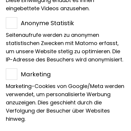
Diese Einwilligung erlaubt es Ihnen
übernommen hat.
eingebettete Videos anzusehen.
Anonyme Statistik
Seitenaufrufe werden zu anonymen
statistischen Zwecken mit Matomo erfasst,
um unsere Website stetig zu optimieren. Die
Name
IP-Adresse des Besuchers wird anonymisiert.
Afrikanische Pitta
Marketing
Marketing-Cookies von Google/Meta werden
Wissenschaft­licher Name
verwendet, um personalisierte Werbung
Pitta angolensis
anzuzeigen. Dies geschieht durch die
Verfolgung der Besucher über Websites
hinweg.
Patin/Pate