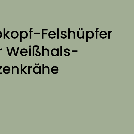
bkopf-Felshüpfer
r Weißhals-
lzenkrähe