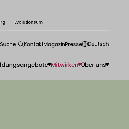
urg
Evolutioneum
Deutsch
Suche
Kontakt
Magazin
Presse
ildungsangebote
Mitwirken
Über uns