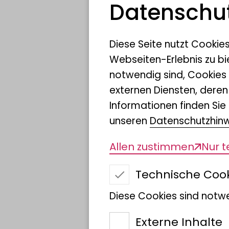
Datenschut
Name
Diese Seite nutzt Cookie
Webseiten-Erlebnis zu bi
notwendig sind, Cookies
externen Diensten, dere
Wissenschaft­
Informationen finden Sie 
licher Name
unseren
Datenschutzhin
Allen zustimmen
Nur 
Patin/Pate
Technische Coo
Diese Cookies sind notwe
Externe Inhalte