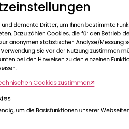
z­einstellungen
Gelbkopf-Felshüpfer oder W
s und Elemente Dritter, um Ihnen bestimmte Funk
Stelzenkrähe
eten. Dazu zählen Cookies, die für den Betrieb d
 zur anonymen statistischen Analyse/Messung s
n Verwendung Sie vor der Nutzung zustimmen mü
Picathartes gymnocephalu
unten bei den Hinweisen zu den einzelnen Funktio
weisen
.
technischen Cookies zustimmen
Bill Mockridge
kies
ndig, um die Basisfunktionen unserer Webseiten