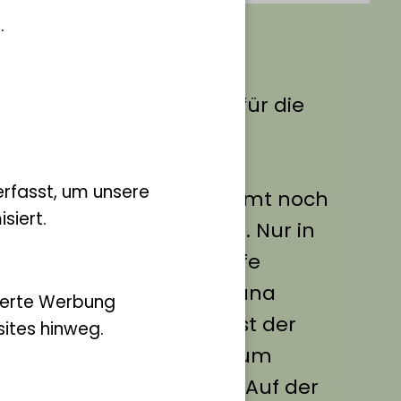
.
ockridge die Patenschaft für die
Weißhals-Stelzenkrähe
lus) übernommen hat.
rfasst, um unsere
ndividuen gibt es insgesamt noch
siert.
h aussehenden Vogelart. Nur in
rch menschliche Eingriffe
ieten von Guinea bis Ghana
ierte Werbung
fer vor. In Westafrika ist der
ites hinweg.
ogel daher inzwischen zum
 Regenwälder geworden. Auf der