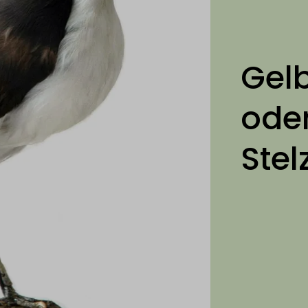
Gel
ode
Ste