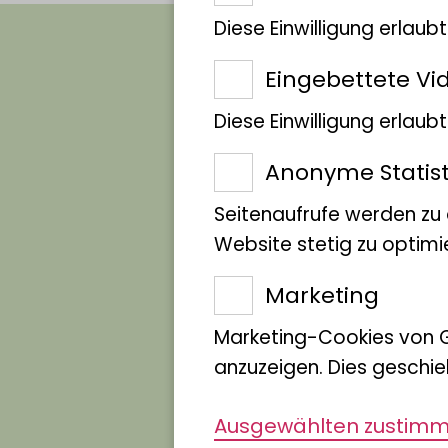
Diese Einwilligung erlaub
Eingebettete Vi
Gelbkopf-
Diese Einwilligung erlau
Felshüpfer o
Anonyme Statist
Seitenaufrufe werden zu
Weißhals-
Website stetig zu optimi
Stelzenkrähe
Marketing
Marketing-Cookies von 
anzuzeigen. Dies geschie
Ausgewählten zustim