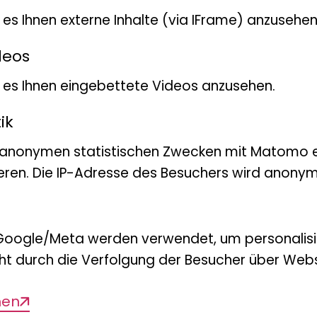
t es Ihnen externe Inhalte (via IFrame) anzusehen
deos
Wir freuen uns, dass Bill M
bt es Ihnen eingebettete Videos anzusehen.
Gelbkopf-Felshüpfer oder 
der
ik
(Picathartes gymnocepha
 anonymen statistischen Zwecken mit Matomo e
Nicht einmal mehr 10.000 I
eren. Die IP-Adresse des Besuchers wird anonymi
von dieser außergewöhnlic
den wenigen, noch nicht du
zerstörten Regenwald-Geb
Google/Meta werden verwendet, um personalis
kommt der Gelbkopf-Felshüp
ht durch die Verfolgung der Besucher über Webs
extravagant aussehende V
men
Symbol für den Schutz der