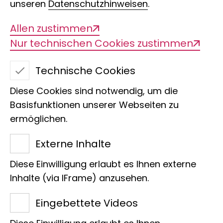
unseren
Datenschutzhinweisen
.
Allen zustimmen
Nur technischen Cookies zustimmen
Technische Cookies
Diese Cookies sind notwendig, um die
Edelfalter
Basisfunktionen unserer Webseiten zu
ermöglichen.
Externe Inhalte
Wir freuen uns, dass Anna
Diese Einwilligung erlaubt es Ihnen externe
Kreipl die Patenschaft für ein
Inhalte (via IFrame) anzusehen.
Männchen des Tagfalter
Eingebettete Videos
Cymothoe beckeri