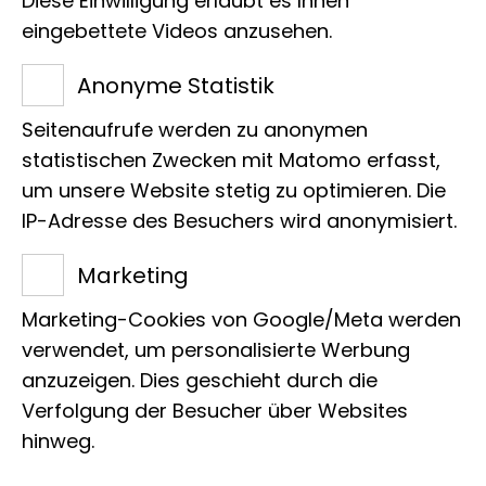
Diese Einwilligung erlaubt es Ihnen
übernommen hat.
eingebettete Videos anzusehen.
Anonyme Statistik
Seitenaufrufe werden zu anonymen
statistischen Zwecken mit Matomo erfasst,
um unsere Website stetig zu optimieren. Die
Name
IP-Adresse des Besuchers wird anonymisiert.
Edelfalter
Marketing
Marketing-Cookies von Google/Meta werden
Wissenschaft­licher Name
verwendet, um personalisierte Werbung
Cymothoe beckeri
anzuzeigen. Dies geschieht durch die
Verfolgung der Besucher über Websites
hinweg.
Patin/Pate