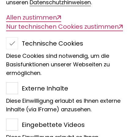
unseren
Datenschutzhinweisen
.
Allen zustimmen
Nur technischen Cookies zustimmen
Kindergeburtstag:
Eine Reise nach Afrika
Technische Cookies
Diese Cookies sind notwendig, um die
Basisfunktionen unserer Webseiten zu
Habt ihr schon mal Elefanten, Giraffen
ermöglichen.
und Löwen aus nächster Nähe
betrachtet oder die Haut einer
Externe Inhalte
Felsenpython und das Fell eines
Diese Einwilligung erlaubt es Ihnen externe
Leoparden berührt? Hier im Museum
Inhalte (via IFrame) anzusehen.
Koenig habt ihr die Gelegenheit dazu
Eingebettete Videos
und erhaltet darüber hinaus viele
spannende Informationen zu den