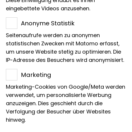
Diese Einwilligung erlaubt es Ihnen
Bewohnern der afrikanischen Savanne.
eingebettete Videos anzusehen.
Im Workshop schlüpfen wir in die Rolle
Anonyme Statistik
eines afrikanischen Tieres und basteln
Seitenaufrufe werden zu anonymen
Tiermasken.
statistischen Zwecken mit Matomo erfasst,
um unsere Website stetig zu optimieren. Die
IP-Adresse des Besuchers wird anonymisiert.
Art
Marketing
Führung, Workshop
Marketing-Cookies von Google/Meta werden
Zielgruppe
verwendet, um personalisierte Werbung
anzuzeigen. Dies geschieht durch die
Kinder
Verfolgung der Besucher über Websites
hinweg.
Altersstufe