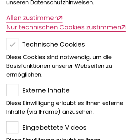
unseren
Datenschutzhinweisen
.
Allen zustimmen
Nur technischen Cookies zustimmen
Wildnis der Arktis
Leben im ewigen Eis
Technische Cookies
Diese Cookies sind notwendig, um die
Basisfunktionen unserer Webseiten zu
ermöglichen.
Laufzeit
20.02.2025 - 27.04.2025
Externe Inhalte
Diese Einwilligung erlaubt es Ihnen externe
Ort
Inhalte (via IFrame) anzusehen.
Cafeteria
Eingebettete Videos