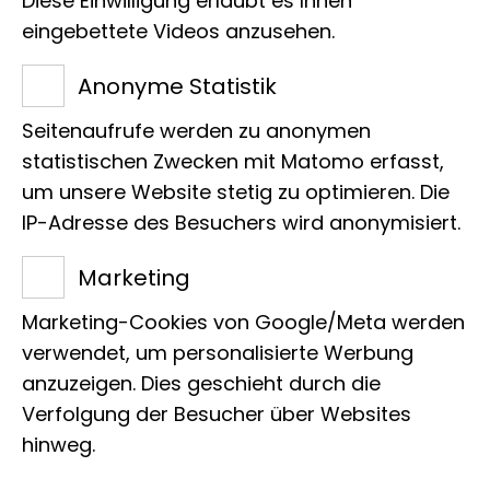
Diese Einwilligung erlaubt es Ihnen
Laufzeit
eingebettete Videos anzusehen.
23.03.2017 - 30.07.2017
Anonyme Statistik
Ort
Seitenaufrufe werden zu anonymen
statistischen Zwecken mit Matomo erfasst,
2. Obergeschoss
um unsere Website stetig zu optimieren. Die
IP-Adresse des Besuchers wird anonymisiert.
Art
Marketing
Sonderausstellung
Marketing-Cookies von Google/Meta werden
verwendet, um personalisierte Werbung
anzuzeigen. Dies geschieht durch die
Verfolgung der Besucher über Websites
hinweg.
Eine Ausstellung mit und über lebende