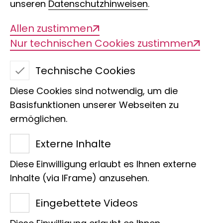
unseren
Datenschutzhinweisen
.
Allen zustimmen
Nur technischen Cookies zustimmen
Pura Natura
Costa Rica
Technische Cookies
Diese Cookies sind notwendig, um die
Fotografien von Paul M. Kornacker
Basisfunktionen unserer Webseiten zu
ermöglichen.
Laufzeit
Externe Inhalte
12.03.2026 - 31.05.2026
Diese Einwilligung erlaubt es Ihnen externe
Inhalte (via IFrame) anzusehen.
Ort
Eingebettete Videos
Cafeteria