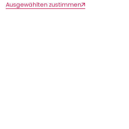
kleinstem Raum begegnen.
Ausgewählten zustimmen
Zugehörige
Veranstaltungen
Zur Zeit liegen keine Veranstaltungen
vor
Sonder­aus­stellung