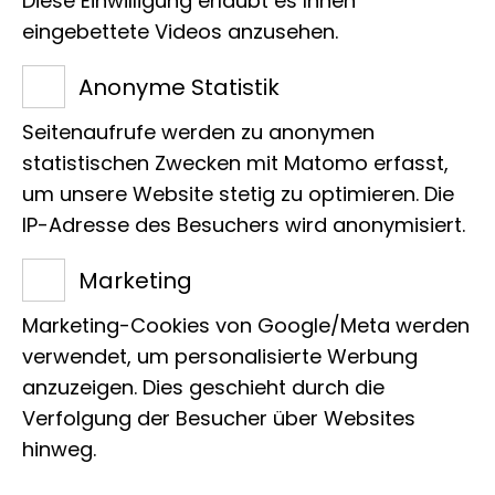
Diese Einwilligung erlaubt es Ihnen
eingebettete Videos anzusehen.
Ausstellungsart
Fotoausstellung
Anonyme Statistik
Seitenaufrufe werden zu anonymen
statistischen Zwecken mit Matomo erfasst,
um unsere Website stetig zu optimieren. Die
Costa Rica, ein Land, das nur 0,03 der
IP-Adresse des Besuchers wird anonymisiert.
weltweiten Landfläche einnimmt und
Marketing
damit etwas größer als Dänemark ist,
verfügt über 6 % der weltweiten
Marketing-Cookies von Google/Meta werden
Biodiversität und beeindruckt mit einer
verwendet, um personalisierte Werbung
anzuzeigen. Dies geschieht durch die
außergewöhnlichen Artenvielfalt. Es ist
Verfolgung der Besucher über Websites
ein Land der Extreme, in dem sich
hinweg.
beeindruckende Lebensräume auf