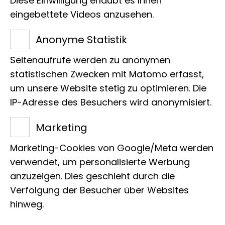
Diese Einwilligung erlaubt es Ihnen
eingebettete Videos anzusehen.
Laufzeit
Anonyme Statistik
18.05.2012 - 22.05.2012
Seitenaufrufe werden zu anonymen
statistischen Zwecken mit Matomo erfasst,
Ort
um unsere Website stetig zu optimieren. Die
1. Obergeschoss
IP-Adresse des Besuchers wird anonymisiert.
Marketing
Art
Marketing-Cookies von Google/Meta werden
Roadshow
verwendet, um personalisierte Werbung
anzuzeigen. Dies geschieht durch die
Verfolgung der Besucher über Websites
hinweg.