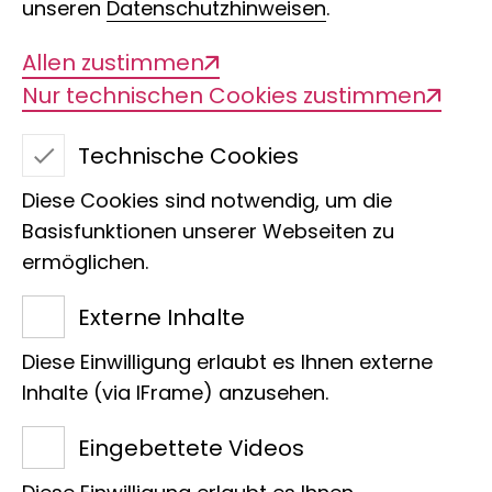
unseren
Datenschutzhinweisen
.
Allen zustimmen
Nur technischen Cookies zustimmen
Technische Cookies
Delphine und
Diese Cookies sind notwendig, um die
Schweinswale
Basisfunktionen unserer Webseiten zu
ermöglichen.
Roadshow zum 20-
Externe Inhalte
jährigen Jubiläum von
Diese Einwilligung erlaubt es Ihnen externe
ASCOBANS
Inhalte (via IFrame) anzusehen.
Eingebettete Videos