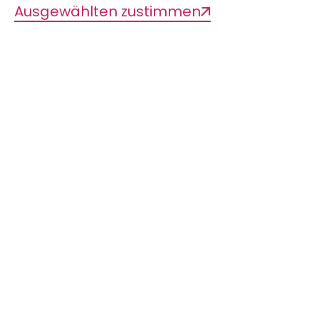
Ausgewählten zustimmen
Ort
1.Obergeschoss
Art
Kunstausstellung
Der Bonner Stadtklangkünstler Robin
Minard reiste im Frühjahr 2022 für eine
biologische Forschungsexpedition in