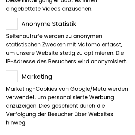
Diese Einwilligung erlaubt es Ihnen
eingebettete Videos anzusehen.
„Chundua – Froschträume“ -
Anonyme Statistik
Klanginstallation von Robin
Seitenaufrufe werden zu anonymen
statistischen Zwecken mit Matomo erfasst,
Minard - Stadtklangkünstler
um unsere Website stetig zu optimieren. Die
Bonn 2022 im Hörsaal des
IP-Adresse des Besuchers wird anonymisiert.
Museum Koenig Bonn
Marketing
Marketing-Cookies von Google/Meta werden
verwendet, um personalisierte Werbung
anzuzeigen. Dies geschieht durch die
Verfolgung der Besucher über Websites
Laufzeit
hinweg.
01.09.2022 - 29.01.2023