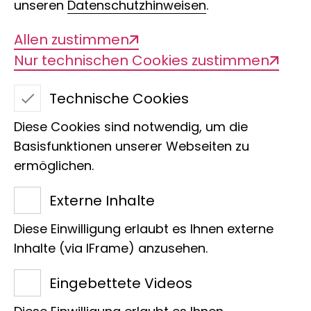
unseren
Datenschutzhinweisen
.
Allen zustimmen
Nur technischen Cookies zustimmen
Technische Cookies
Chundua -
Diese Cookies sind notwendig, um die
Froschträume
Basisfunktionen unserer Webseiten zu
ermöglichen.
Klanginstallation von
Externe Inhalte
Robin Minard -
Diese Einwilligung erlaubt es Ihnen externe
Stadtklangkünstler Bonn
Inhalte (via IFrame) anzusehen.
2022
Eingebettete Videos