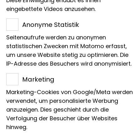
Diese Einwilligung erlaubt es Ihnen
Konvergenz - Selektionsmechanismen -
eingebettete Videos anzusehen.
Artbildung.
Anonyme Statistik
Seitenaufrufe werden zu anonymen
statistischen Zwecken mit Matomo erfasst,
um unsere Website stetig zu optimieren. Die
IP-Adresse des Besuchers wird anonymisiert.
Art
Marketing
Führung
Marketing-Cookies von Google/Meta werden
Zielgruppe
verwendet, um personalisierte Werbung
anzuzeigen. Dies geschieht durch die
Schulklassen
Verfolgung der Besucher über Websites
hinweg.
Altersstufe