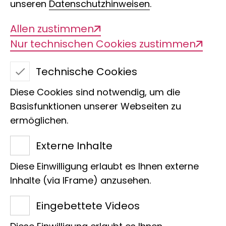
unseren
Datenschutzhinweisen
.
Allen zustimmen
Aspekte der
Nur technischen Cookies zustimmen
Evolutionsbiologie (SI)
Technische Cookies
Diese Cookies sind notwendig, um die
Basisfunktionen unserer Webseiten zu
Vorkenntnisse:
Grundkenntnisse
ermöglichen.
Evolution
Aussterben und Entstehung von Arten
Externe Inhalte
werden an verschiedenen Beispielen
Diese Einwilligung erlaubt es Ihnen externe
diskutiert. Evolutionsfaktoren werden
Inhalte (via IFrame) anzusehen.
angesprochen. Folgende
Eingebettete Videos
Themenschwerpunkte können gewählt
werden: - Analogie und Homologie -