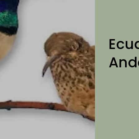
Ecu
Ande