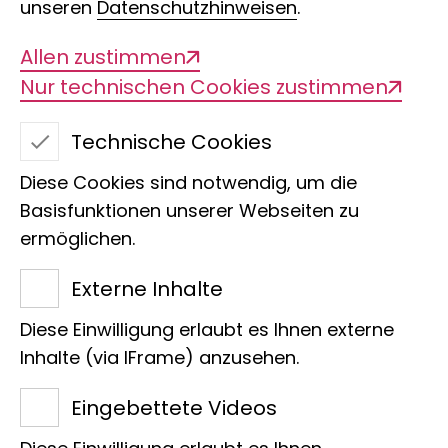
unseren
Datenschutzhinweisen
.
Allen zustimmen
Nur technischen Cookies zustimmen
Technische Cookies
Nacktnasenwombat
Diese Cookies sind notwendig, um die
Basisfunktionen unserer Webseiten zu
ermöglichen.
Wir freuen uns, dass Familie Dr.
Externe Inhalte
Hermann u. Irmgard Rehme die
Diese Einwilligung erlaubt es Ihnen externe
Patenschaft für den
Inhalte (via IFrame) anzusehen.
Nacktnasenwombat
Eingebettete Videos
übernommen haben.