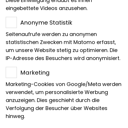
Diese Einwilligung erlaubt es Ihnen
eingebettete Videos anzusehen.
Anonyme Statistik
Seitenaufrufe werden zu anonymen
statistischen Zwecken mit Matomo erfasst,
Name
um unsere Website stetig zu optimieren. Die
Nacktnasenwombat
IP-Adresse des Besuchers wird anonymisiert.
Marketing
Wissenschaft­licher Name
Marketing-Cookies von Google/Meta werden
Vombatus ursinus
verwendet, um personalisierte Werbung
anzuzeigen. Dies geschieht durch die
Verfolgung der Besucher über Websites
Patin/Pate
hinweg.
Familie Dr. Hermann und